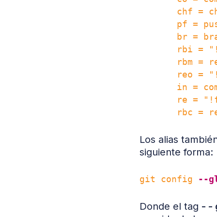
       chf = ch
       pf = pus
       br = bra
       rbi = "
       rbm = re
       reo = "
       in = co
       re = "!
Los alias tambi
siguiente forma:
git config 
--g
Donde el tag
- -