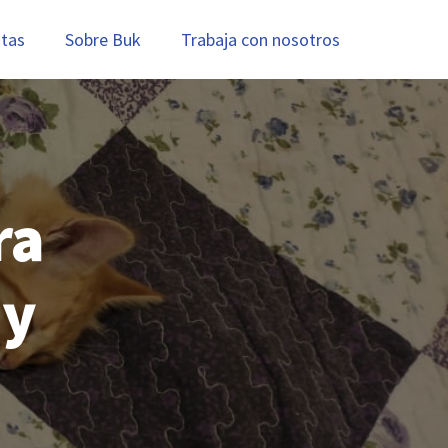
stas
Sobre Buk
Trabaja con nosotros
ra
 y