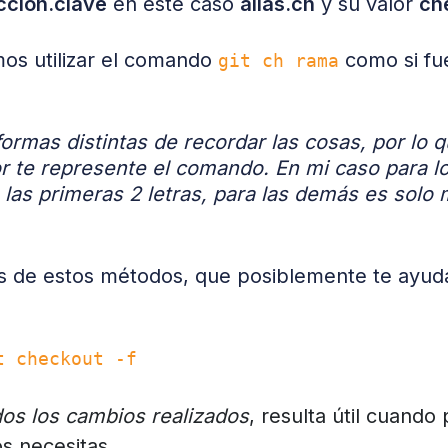
ccion.clave
en este caso
alias.ch
y su valor
ch
os utilizar el comando
como si fu
git ch rama
rmas distintas de recordar las cosas, por lo 
or te represente el comando. En mi caso para 
 las primeras 2 letras, para las demás es solo 
s de estos métodos, que posiblemente te ayuda
t checkout -f
os los cambios realizados
, resulta útil cuand
os necesitas.