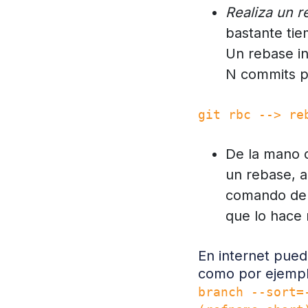
Realiza un r
bastante tiem
Un rebase in
N commits 
git rbc --> re
De la mano c
un rebase, a
comando de r
que lo hace 
En internet pue
como por ejempl
branch --sort=