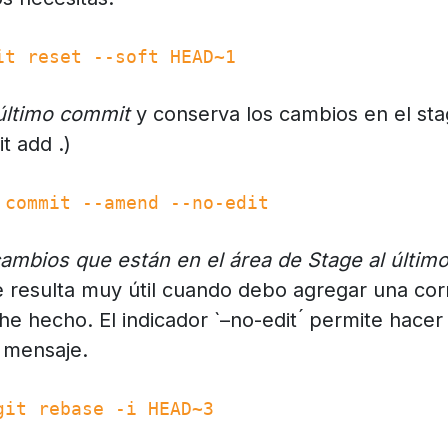
it reset --soft HEAD~1
último commit
y conserva los cambios en el sta
it add .)
 commit --amend --no-edit
ambios que están en el área de Stage al últim
esulta muy útil cuando debo agregar una corr
e hecho. El indicador `–no-edit ́ permite hacer
l mensaje.
git rebase -i HEAD~3