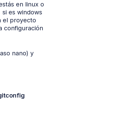
stás en linux o
, si es windows
 el proyecto
a configuración
caso nano) y
gitconfig