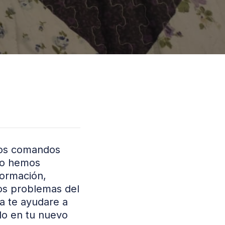
ios comandos
 lo hemos
formación,
os problemas del
ra te ayudare a
do en tu nuevo