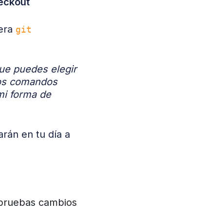
eckout
era
git
que puedes elegir
los comandos
mi forma de
rán en tu día a
o pruebas cambios