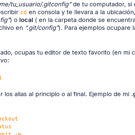
me/tu_usuario/.gitconfig”
de tu computador, si e
scribir
en consola y te llevara a la ubicación
cd
fig”
) o
local
( en la carpeta donde se encuentra
chivo en
“.git/config”
). Para ejemplos ocupare l
ado, ocupas tu editor de texto favorito (en mi 
ivo:
os alias al principio o al final. Ejemplo de mi
.
ckout

tus

mit -m
