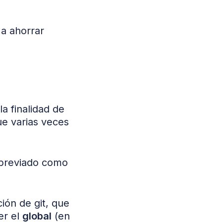
 a ahorrar
a finalidad de
ue varias veces
abreviado como
ión de git, que
er el
global
(en