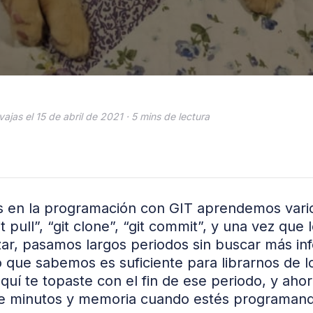
ajas el 15 de abril de 2021 ·
5 mins de lectura
s en la programación con GIT aprendemos var
 pull”, “git clone”, “git commit”, y una vez que
izar, pasamos largos periodos sin buscar más in
que sabemos es suficiente para librarnos de l
aquí te topaste con el fin de ese periodo, y aho
de minutos y memoria cuando estés programan