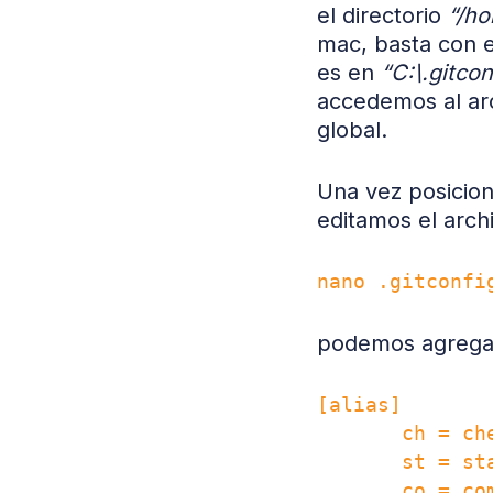
el directorio
“/ho
mac, basta con e
es en
“C:\.gitcon
accedemos al ar
global.
Una vez posicion
editamos el arch
podemos agregar l
[alias]

       ch = che
       st = sta
       co = com