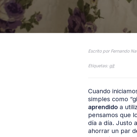
Escrito por Fernando Nav
Etiquetas:
git
Cuando iniciamo
simples como “git
aprendido
a util
pensamos que lo 
día a día. Justo 
ahorrar un par 