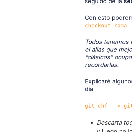
seguido de la
se
Con esto podrem
checkout rama
Todos tenemos fo
el alias que mej
“clásicos” ocupo
recordarlas.
Explicaré alguno
día
git chf --> gi
Descarta tod
y luego no l