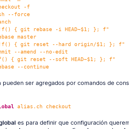
eckout -f

h --force

nch

!f() { git rebase -i HEAD~$1; }; f"

base master

!f() { git reset --hard origin/$1; }; f"

mmit --amend --no-edit

f() { git reset --soft HEAD~$1; }; f"

én pueden ser agregados por comandos de conso
lobal
 global
es para definir que configuración querem