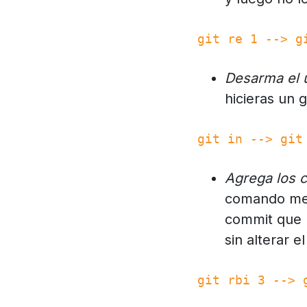
git re 1 --> g
Desarma el 
hicieras un g
git in --> git
Agrega los c
comando me r
commit que h
sin alterar e
git rbi 3 --> 