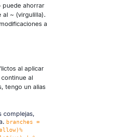
 puede ahorrar
l ~ (virgulilla).
 modificaciones a
ictos al aplicar
 continue al
 tengo un alias
 complejas,
a.
branches =
ellow)%