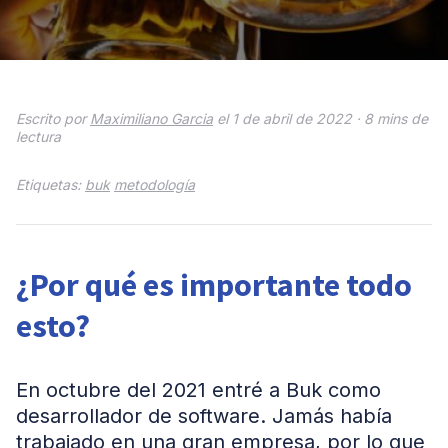
Escrito por
Maximiliano Garcia
el 1 de abril de 2022 ·
8 mins de
lectura
Etiquetas:
buk
metodología
¿Por qué es importante todo
esto?
En octubre del 2021 entré a Buk como
desarrollador de software. Jamás había
trabajado en una gran empresa, por lo que