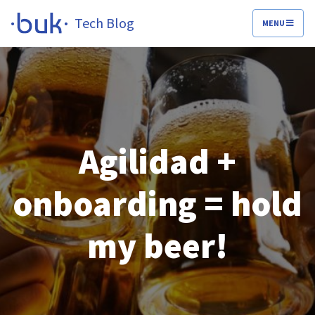
Tech Blog
MENU
Agilidad +
onboarding = hold
my beer!