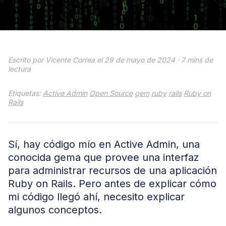
Escrito por Vicente Correa el 29 de mayo de 2024 ·
7 mins de
lectura
Etiquetas:
Active Admin
Open Source
gem
ruby
rails
Ruby on
Rails
Sí, hay código mío en Active Admin, una
conocida gema que provee una interfaz
para administrar recursos de una aplicación
Ruby on Rails. Pero antes de explicar cómo
mi código llegó ahí, necesito explicar
algunos conceptos.