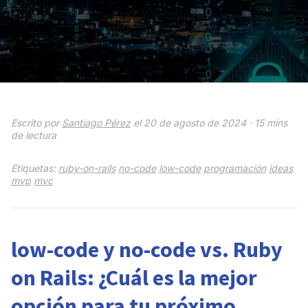
Escrito por
Santiago Pérez
el 20 de agosto de 2024 ·
15 mins
de lectura
Etiquetas:
ruby-on-rails
no-code
low-code
programación
ideas
mvp
mvc
low-code y no-code vs. Ruby
on Rails: ¿Cuál es la mejor
opción para tu próximo