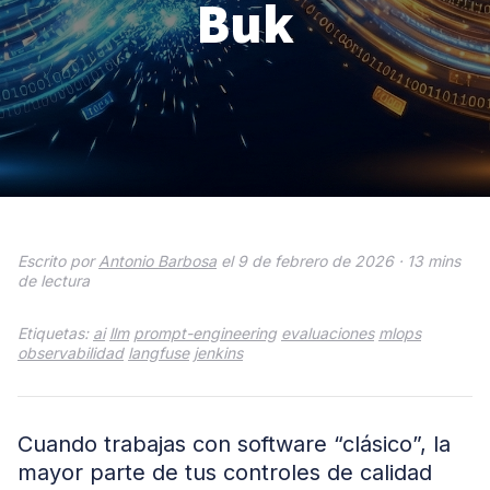
Buk
Escrito por
Antonio Barbosa
el 9 de febrero de 2026 ·
13 mins
de lectura
Etiquetas:
ai
llm
prompt-engineering
evaluaciones
mlops
observabilidad
langfuse
jenkins
Cuando trabajas con software “clásico”, la
mayor parte de tus controles de calidad